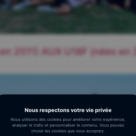
en 2011) AUX U18F (nées en 
Nous respectons votre vie privée
Nous utilisons des cookies pour améliorer votre expérience,
analyser le trafic et personnaliser le contenu. Vous pouvez
choisir les cookies que vous acceptez.