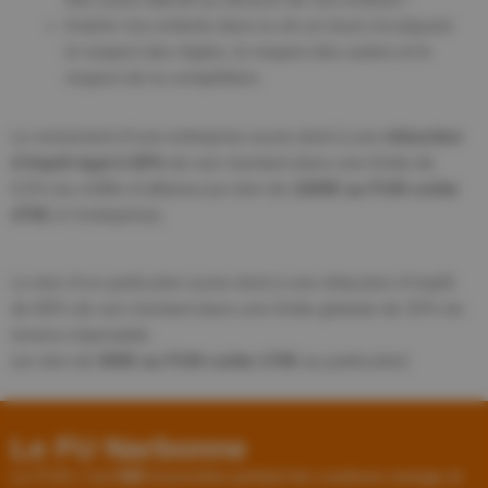
Insérer nos enfants dans la vie en leurs inculquant
le respect des règles, le respect des autres et le
respect de la compétition.
Le versement d’une entreprise ouvre droit à une
réduction
d’impôt égal à 60%
de son montant dans une limite de
0,5% du chiffre d’affaires.(un don de
1500€ au FUN coûte
475€
à l’entreprise).
Le don d’un particulier ouvre droit à une réduction d’impôt
de 66% de son montant dans une limite globale de 20% du
revenu imposable.
(un don de
500€ au FUN coûte 170€
au particulier)
Le FU Narbonne
Le FUN c’est
580
licenciées portant les couleurs orange et