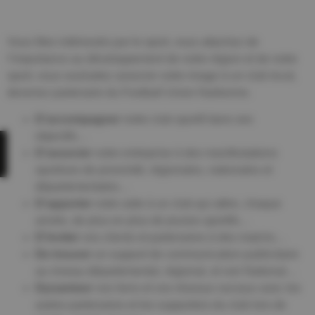
Vous êtes intéressés par le sport, vous attachez de
l’importance au développement de notre région et de notre
sport, vous souhaitez associer votre image à un club local,
devenez partenaire du Football Union Narbonne.
D’accompagner
notre club sportif dans ses
objectifs…
D’associer
votre entreprise à des manifestations
sportives de proximité, régionales, nationales et
départementales…
D’apporter
votre aide à un club qui attire, chaque
année, de plus en plus de jeunes sportifs…
D’inviter
vos clients et partenaires à des matchs…
De trouver
un support de communication publicitaire
au niveau départemental, régional, et voir National…
Dynamiser
vos liens et vos réseaux sociaux avec les
autres partenaires et les supporters du club lors de