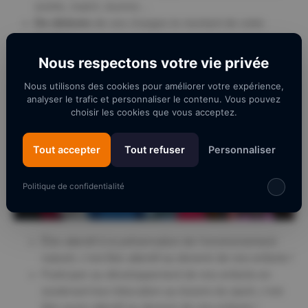
soirée, match, tournoi…
De déduire
de vos charges le montant de votre
soutien…
Nous respectons votre vie privée
Nous utilisons des cookies pour améliorer votre expérience,
analyser le trafic et personnaliser le contenu. Vous pouvez
choisir les cookies que vous acceptez.
Tout accepter
Tout refuser
Personnaliser
Politique de confidentialité
Être attentif à la préservation de l’environnement
naturel, c’est être attentif au devenir de nos enfants !
Participer au développement de nos enfants en
soutenant leur éducation au travers du sport, c’est
être aussi attentif au devenir de nos enfants !